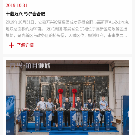
2019.10.31
十载万兴 “兴”会合肥
2019年10月31日，安徽万兴投资集团成功竞得合肥市高新区AL-2-1地块,
地块总面积约为90亩。 万兴集团 布局省会 宗地位于高新区与政务区接
壤处，是高新区与政务区的桥头堡，天赋区位，规划红利，未来发展潜
力巨大...
了解详情