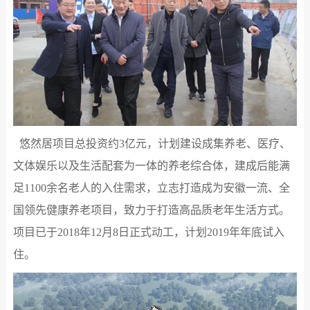
悠然居项目总投资约
3亿元，计划建设成集养老、医疗、
文体娱乐以及生活配套为一体的养老综合体，建成后能满
足1100余名老人的入住需求，立志打造成为安徽一流、全
国领先健康养老项目，致力于打造高品质老年生活方式
。
项目已于
2018年12月8日正式
动工，计划
2019年年底试入
住
。